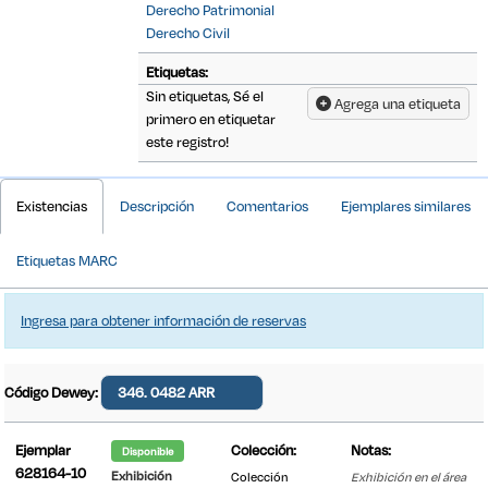
Derecho Patrimonial
Derecho Civil
Etiquetas:
Sin etiquetas, Sé el
Agrega una etiqueta
primero en etiquetar
este registro!
Detalles Bibliográficos
Existencias
Descripción
Comentarios
Ejemplares similares
Etiquetas MARC
Ingresa para obtener información de reservas
Código Dewey:
346. 0482 ARR
Ejemplar
Colección:
Notas:
Disponible
628164-10
Exhibición
Colección
Exhibición en el área