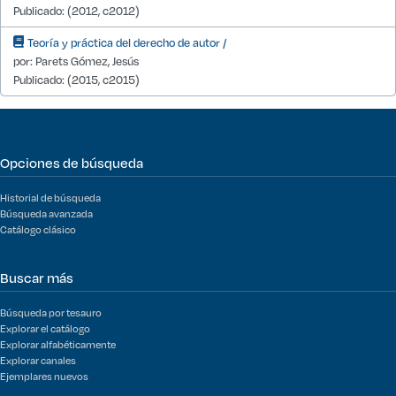
Publicado: (2012, c2012)
Teoría y práctica del derecho de autor /
por: Parets Gómez, Jesús
Publicado: (2015, c2015)
Opciones de búsqueda
Historial de búsqueda
Búsqueda avanzada
Catálogo clásico
Buscar más
Búsqueda por tesauro
Explorar el catálogo
Explorar alfabéticamente
Explorar canales
Ejemplares nuevos