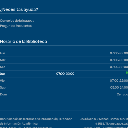
¿Necesitas ayuda?
Consejos de búsqueda
Preguntas frecuentes
Horario de la Biblioteca
Lun
07:00-22:00
Mar
07:00-22:00
Mie
07:00-22:00
Jue
07:00-22:00
Vie
07:00-22:00
Sab
09:00-14:00
Dom
Cerrado
Coordinación de Sistemas de Información, Dirección
Periférico Sur Manuel Gómez Morín
de Información Académica
#8585, Tlaquepaque, Jal.
Biblioteca Dr. Jorge Villalobos Padilla, SJ
Conmutador: +52(33)3669 3434