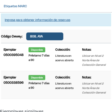
Etiquetas MARC
Ingresa para obtener información de reservas
Código Dewey:
808. AYA
Ejemplar
Colección:
Notas:
Disponible
0500395048
Préstamo 7 días
Literatura en
Ubicar en Nivel 2
a 90
acervo abierto
Norte Área de
Colección General
Ejemplar
Colección:
Notas:
Disponible
0500338596
Préstamo 7 días
Literatura en
Ubicar en Nivel 2
a 90
acervo abierto
Norte Área de
Colección General
Detalle de existencias desde IT1
Ejemplares similares