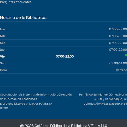
Preguntas frecuentes
Horario de la Biblioteca
Lun
07:00-22:00
Mar
07:00-22:00
Mie
07:00-22:00
Jue
07:00-22:00
Vie
07:00-22:00
Sab
09:00-14:00
Dom
Cerrado
Coordinación de Sistemas de Información, Dirección
Periférico Sur Manuel Gómez Morín
de Información Académica
#8585, Tlaquepaque, Jal.
Biblioteca Dr. Jorge Villalobos Padilla, SJ
Conmutador: +52(33)3669 3434
ITESO
© 2026 Catálogo Público de la Biblioteca V/F -- v.11.0