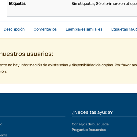
Etiquetas:
Sin etiquetas, Sé el primero en etique
Detalles Bibliográficos
Descripción
Comentarios
Ejemplares similares
Etiquetas MA
nuestros usuarios:
to no hay información de existencias y disponibilidad de copias. Por favor ac
ión.
¿Necesitas ayuda?
ro
Consejos de búsqueda
Preguntas frecuentes
mente