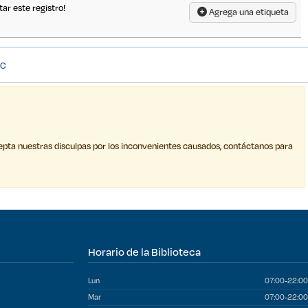
tar este registro!
Agrega una etiqueta
RC
epta nuestras disculpas por los inconvenientes causados, contáctanos para
Horario de la Biblioteca
Lun
07:00-22:00
Mar
07:00-22:00