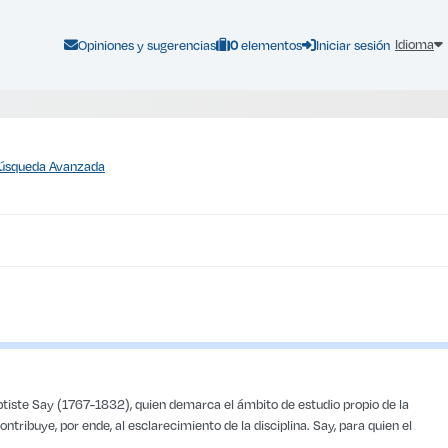
Canasta de libros :
Idioma
Opiniones y sugerencias
0
elementos
Iniciar sesión
úsqueda Avanzada
aptiste Say (1767-1832), quien demarca el ámbito de estudio propio de la
ribuye, por ende, al esclarecimiento de la disciplina. Say, para quien el