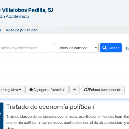
 Villalobos Padilla, SJ
ión Académica
s
Aviso de privacidad
Buscar
B
ar registro
Agregar a favoritos
Enlace permanente
Tratado de economía política /
Tratado clásico de las ciencias económicas, escrito por el francés Jean-B
economía política –muchas veces confundido con el de otras ciencias- y cont
siste...