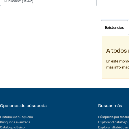
Publicado: (1942)
Existencias
A todos 
En este momen
más informac
Opciones de búsqueda
Buscar más
Historial de búsqueda
Búsqueda por tesau
Búsqueda avanzada
Explorar el catálogo
Catálogo clásico
Explorar alfabética