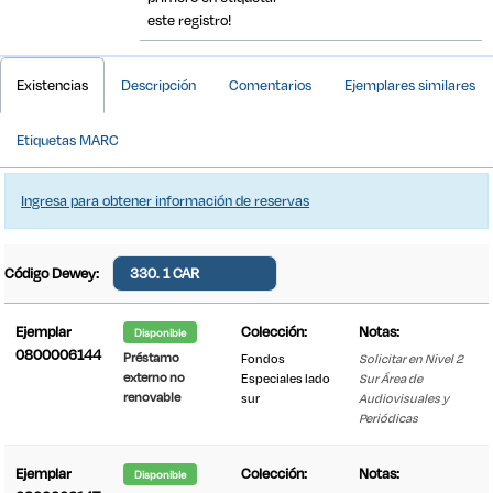
este registro!
Detalles Bibliográficos
Existencias
Descripción
Comentarios
Ejemplares similares
Etiquetas MARC
Ingresa para obtener información de reservas
Código Dewey:
330. 1 CAR
Ejemplar
Colección:
Notas:
Disponible
0800006144
Préstamo
Fondos
Solicitar en Nivel 2
externo no
Especiales lado
Sur Área de
renovable
sur
Audiovisuales y
Periódicas
Ejemplar
Colección:
Notas:
Disponible