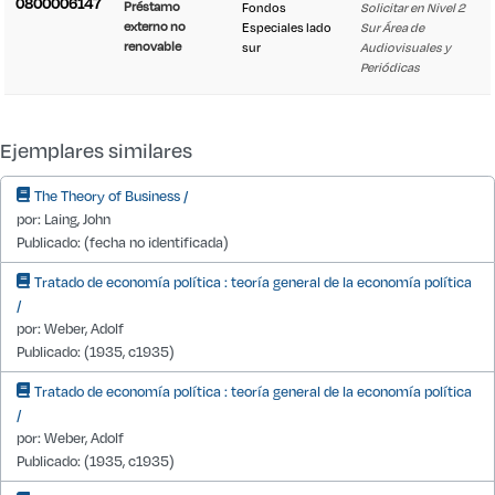
0800006147
Préstamo
Fondos
Solicitar en Nivel 2
externo no
Especiales lado
Sur Área de
renovable
sur
Audiovisuales y
Periódicas
Detalle de existencias desde IT2
Ejemplares similares
The Theory of Business /
por: Laing, John
Publicado: (fecha no identificada)
Tratado de economía política : teoría general de la economía política
/
por: Weber, Adolf
Publicado: (1935, c1935)
Tratado de economía política : teoría general de la economía política
/
por: Weber, Adolf
Publicado: (1935, c1935)