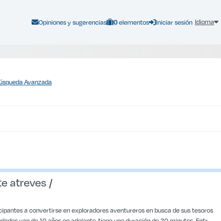
Canasta de libros :
Idioma
Opiniones y sugerencias
0
elementos
Iniciar sesión
úsqueda Avanzada
 te atreves /
ticipantes a convertirse en exploradores aventureros en busca de sus tesoros
 edades van de 10 años en adelante, tiene una duración de 30 minutos. Entr...