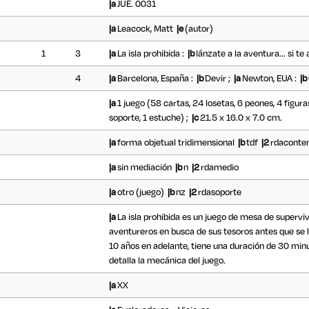
|a
JUE. 0031
|a
Leacock, Matt
|e
(autor)
1
3
|a
La isla prohibida :
|b
lánzate a la aventura... si te
4
|a
Barcelona, España :
|b
Devir ;
|a
Newton, EUA :
|b
|a
1 juego (58 cartas, 24 losetas, 6 peones, 4 figura
soporte, 1 estuche) ;
|c
21.5 x 16.0 x 7.0 cm.
|a
forma objetual tridimensional
|b
tdf
|2
rdaconte
|a
sin mediación
|b
n
|2
rdamedio
|a
otro (juego)
|b
nz
|2
rdasoporte
|a
La isla prohibida es un juego de mesa de superviv
aventureros en busca de sus tesoros antes que se h
10 años en adelante, tiene una duración de 30 minu
detalla la mecánica del juego.
|a
XX