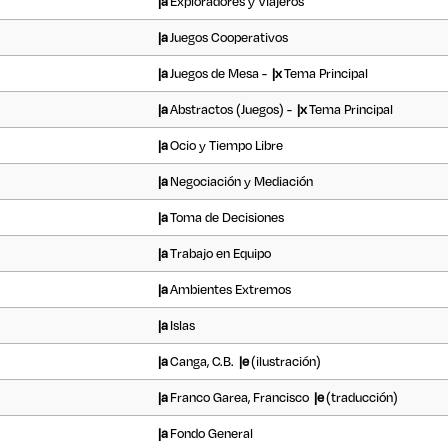
|a
Exploradores y Viajeros
|a
Juegos Cooperativos
|a
Juegos de Mesa -
|x
Tema Principal
|a
Abstractos (Juegos) -
|x
Tema Principal
|a
Ocio y Tiempo Libre
|a
Negociación y Mediación
|a
Toma de Decisiones
|a
Trabajo en Equipo
|a
Ambientes Extremos
|a
Islas
|a
Canga, C.B.
|e
(ilustración)
|a
Franco Garea, Francisco
|e
(traducción)
|a
Fondo General