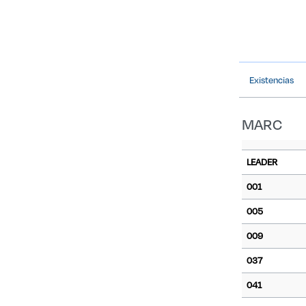
Existencias
MARC
LEADER
001
005
009
037
041