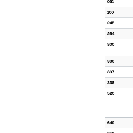
091
100
245
264
300
336
337
338
520
649