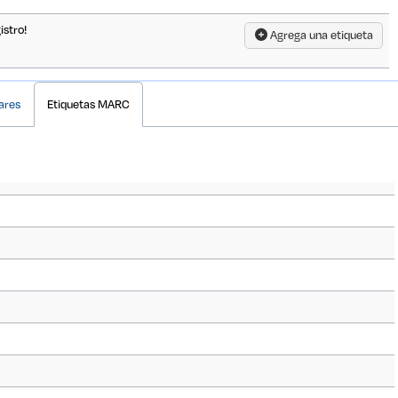
istro!
Agrega una etiqueta
ares
Etiquetas MARC