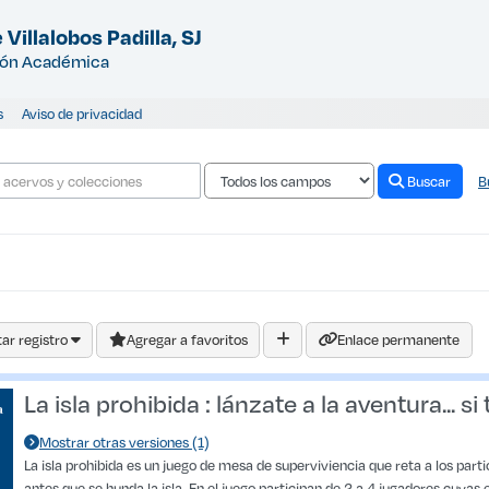
 Villalobos Padilla, SJ
ión Académica
s
Aviso de privacidad
Buscar
B
ar registro
Agregar a favoritos
Enlace permanente
La isla prohibida : lánzate a la aventura... si
Mostrar otras versiones (1)
La isla prohibida es un juego de mesa de superviviencia que reta a los par
antes que se hunda la isla. En el juego participan de 2 a 4 jugadores cuyas