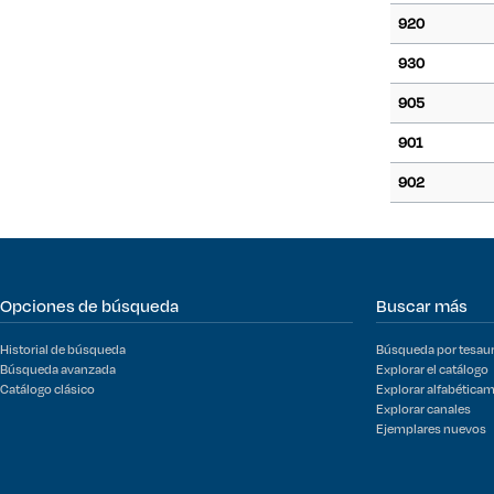
920
930
905
901
902
Opciones de búsqueda
Buscar más
Historial de búsqueda
Búsqueda por tesau
Búsqueda avanzada
Explorar el catálogo
Catálogo clásico
Explorar alfabética
Explorar canales
Ejemplares nuevos