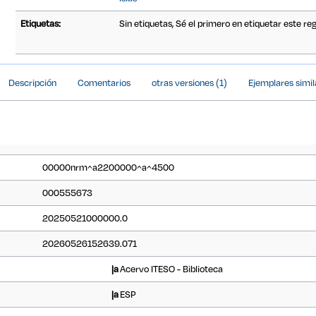
Etiquetas:
Sin etiquetas, Sé el primero en etiquetar este reg
Detalles Bibliográficos
Descripción
Comentarios
otras versiones (1)
Ejemplares simil
00000nrm^a2200000^a^4500
000555673
20250521000000.0
20260526152639.071
|a
Acervo ITESO - Biblioteca
|a
ESP