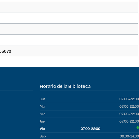
0555673
Horario de la Biblioteca
Lun
07:00-22:00
Mar
07:00-22:00
Mie
07:00-22:00
Jue
07:00-22:00
Vie
07:00-22:00
Sab
09:00-14:00