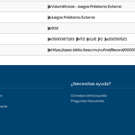
|a
Volumétricos - Juegos Préstamo Externo
|a
Juegos Préstamo Externo
|a
602
|a
0500387183
|b
IT2
|c
LUE
|i
C
|u
20250521
|a
https://opac.biblio.iteso.mx/vufind/Record/00
¿Necesitas ayuda?
ro
Consejos de búsqueda
Preguntas frecuentes
mente