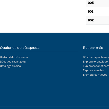
905
901
902
Opciones de búsqueda
Buscar más
Historial de búsqueda
Búsqueda por tesau
Búsqueda avanzada
Explorar el catálogo
Catálogo clásico
Explorar alfabética
Explorar canales
Ejemplares nuevos