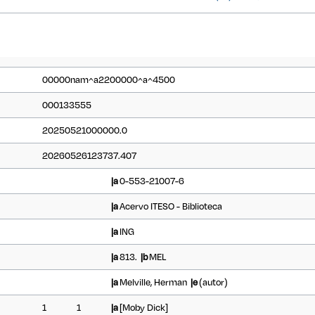
00000nam^a2200000^a^4500
000133555
20250521000000.0
20260526123737.407
|a
0-553-21007-6
|a
Acervo ITESO - Biblioteca
|a
ING
|a
813.
|b
MEL
|a
Melville, Herman
|e
(autor)
1
1
|a
[Moby Dick]