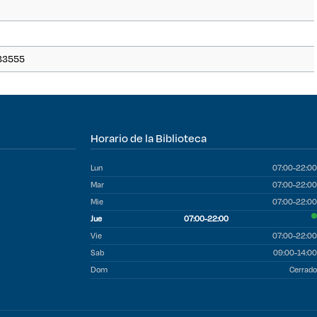
0133555
Horario de la Biblioteca
Lun
07:00-22:00
Mar
07:00-22:00
Mie
07:00-22:00
Jue
07:00-22:00
Vie
07:00-22:00
Sab
09:00-14:00
Dom
Cerrado