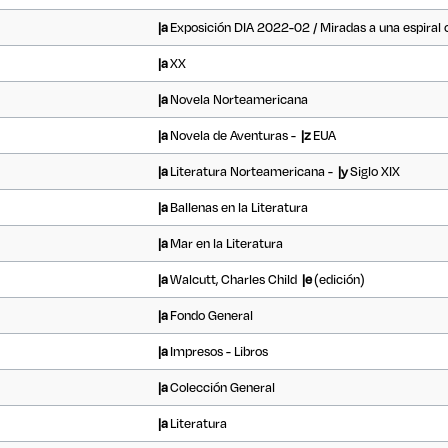
|a
Exposición DIA 2022-02 / Miradas a una espiral c
|a
XX
|a
Novela Norteamericana
|a
Novela de Aventuras -
|z
EUA
|a
Literatura Norteamericana -
|y
Siglo XIX
|a
Ballenas en la Literatura
|a
Mar en la Literatura
|a
Walcutt, Charles Child
|e
(edición)
|a
Fondo General
|a
Impresos - Libros
|a
Colección General
|a
Literatura