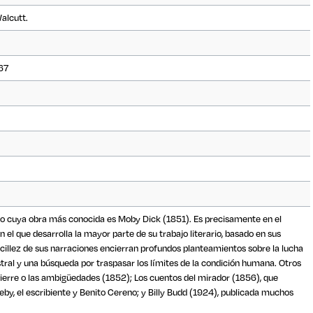
Walcutt.
967
no cuya obra más conocida es Moby Dick (1851). Es precisamente en el
 el que desarrolla la mayor parte de su trabajo literario, basado en sus
cillez de sus narraciones encierran profundos planteamientos sobre la lucha
stral y una búsqueda por traspasar los límites de la condición humana. Otros
Pierre o las ambigüedades (1852); Los cuentos del mirador (1856), que
eby, el escribiente y Benito Cereno; y Billy Budd (1924), publicada muchos