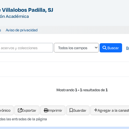
 Villalobos Padilla, SJ
ión Académica
s
Aviso de privacidad
Buscar
B
lcutt, Charles Child (edición)
Mostrando
1 - 1
resultados de
1
rónico
Exportar
Imprimir
Guardar
Agregar a la canas
das las entradas de la página