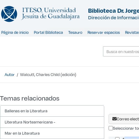
Mostrando
Saltar al contenido
1 - 1
resultados de
1
Biblioteca Dr. Jorge
Dirección de Informac
Página de inicio
Portal Biblioteca
Tesauro
Reservar espacios
Revista
Autor
Walcutt, Charles Child (edición)
Resultados de la búsqueda - Wa
Temas relacionados
Ballenas en la Literatura
Correo elect
Literatura Norteamericana -
Seleccionar to
Mar en la Literatura