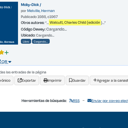
Moby-Dick /
por
Melville, Herman
Publicado 1986, c1967
Otros autores:
“…
Walcutt, Charles Child (edición
)…”
Cargando…
Código Dewey:
Ubicado:
Cargando…
Libro
Cargando…
QR
das las entradas de la página
rónico
Exportar
Imprimir
Guardar
Agregar a la canas
RSS
Enviar por correo ele
Herramientas de búsqueda: