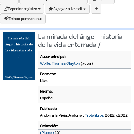
Exportar registro
Agregar a favoritos
Enlace permanente
La mirada del ángel : historia
de la vida enterrada /
Autor principal:
Wolfe, Thomas Clayton
(autor)
Formato:
Libro
Idioma:
Español
Publicado:
Andorra la Vieja, Andorra :
Trotalibros,
2022, c2022
Colección:
(Piteas ;
10)