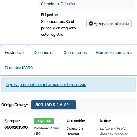
Ciencia -
>
Difusión
Etiquetas:
Sin etiquetas, Sé el
Agrega una etiqueta
primero en etiquetar
este registro!
Detalles Bibliográficos
Existencias
Descripción
Comentarios
Ejemplares similares
Etiquetas MARC
Ingresa para obtener información de reservas
Código Dewey:
500. LAD S. 1 V. 22
Ejemplar
Colección:
Notas:
Disponible
0500161500
Préstamo 7 días
Colección
Ubicar en Nivel 1
a 90
General
Área de Colección