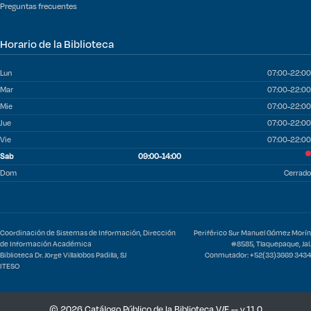
Preguntas frecuentes
Horario de la Biblioteca
Lun
07:00-22:00
Mar
07:00-22:00
Mie
07:00-22:00
Jue
07:00-22:00
Vie
07:00-22:00
Sab
09:00-14:00
Dom
Cerrado
Coordinación de Sistemas de Información, Dirección
Periférico Sur Manuel Gómez Morín
de Información Académica
#8585, Tlaquepaque, Jal.
Biblioteca Dr. Jorge Villalobos Padilla, SJ
Conmutador: +52(33)3669 3434
ITESO
© 2026 Catálogo Público de la Biblioteca V/F -- v.11.0