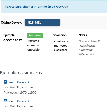
Ingresa para obtener información de reservas
Código Dewey:
813. MEL
Ejemplar
Colección:
Notas:
Disponible
0500132697
Préstamo
Biblioteca de
Ubicar en Nivel 2
externo no
Arquitectos
Norte Área de
renovable
Jaliscienses
Arquitectos
Jaliscienses
Detalle de existencias desde IT1
Ejemplares similares
Benito Cereno /
por: Melville, Herman
Publicado: (1970, c1970)
Benito Cereno /
por: Melville, Herman