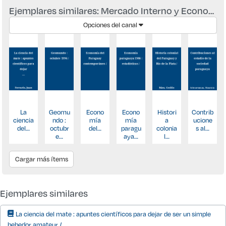
Ejemplares similares: Mercado Interno y Economía Colonial: Tres Siglos de Historia de la yerba mate /
Opciones del canal
La
Geomu
Econo
Econo
Histori
Contrib
ciencia
ndo :
mía
mía
a
ucione
del…
octubr
del…
paragu
colonia
s al…
e…
aya…
l…
Cargar más ítems
Ejemplares similares
La ciencia del mate : apuntes científicos para dejar de ser un simple
bebedor amateur /