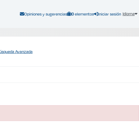
Canasta de libros :
Idioma
Opiniones y sugerencias
0
elementos
Iniciar sesión
úsqueda Avanzada