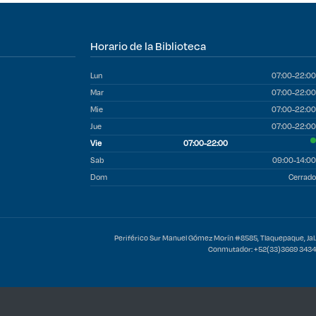
Horario de la Biblioteca
Lun
07:00-22:00
Mar
07:00-22:00
Mie
07:00-22:00
Jue
07:00-22:00
Vie
07:00-22:00
Sab
09:00-14:00
Dom
Cerrado
Periférico Sur Manuel Gómez Morín #8585, Tlaquepaque, Jal.
Conmutador: +52(33)3669 3434