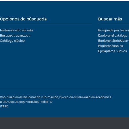
Opciones de búsqueda
Buscar más
Historial de búsqueda
Búsqueda por tesau
Búsqueda avanzada
Explorar el catálogo
Catálogo clásico
Explorar alfabética
Explorar canales
Ejemplares nuevos
Coordinación de Sistemas de Información, Dirección de Información Académica
Biblioteca Dr. Jorge Villalobos Padilla, SJ
ITESO