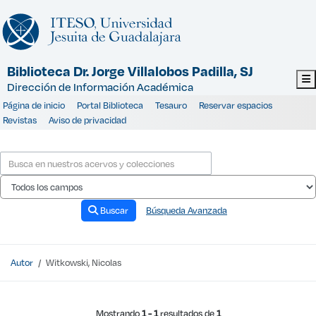
Mostrando
Saltar al contenido
1 - 1
resultados de
1
Biblioteca Dr. Jorge Villalobos Padilla, SJ
Dirección de Información Académica
Página de inicio
Portal Biblioteca
Tesauro
Reservar espacios
Revistas
Aviso de privacidad
Buscar
Búsqueda Avanzada
Autor
Witkowski, Nicolas
Resultados de la búsqueda - Witkowski, N
Mostrando
1 - 1
resultados de
1